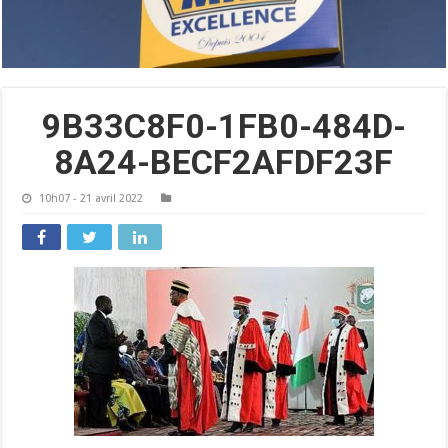
9B33C8F0-1FB0-484D-
8A24-BECF2AFDF23F
10h07 - 21 avril 2022