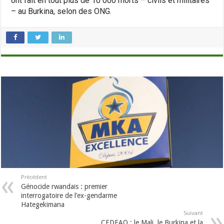
ont fait en tout plus de 10 000 morts – civils et militaires
– au Burkina, selon des ONG.
Précédent
Génocide rwandais : premier
interrogatoire de l’ex-gendarme
Hategekimana
Suivant
CEDEAO : le Mali, le Burkina et la