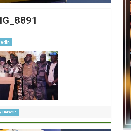
MG_8891
kedIn
LinkedIn