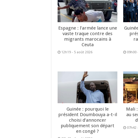
Espagne : l’armée lance une
Guinée
vaste traque contre des
pré
migrants marocains à
ra
Ceuta
12h19 - 5 août 2026
09h00 
Guinée : pourquoi le
Mali 
président Doumbouya a-t-il
au se
choisi d’annoncer
d
publiquement son départ
07h42 
en congé ?