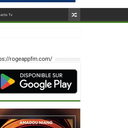
oactu Tv
ps://rogeappfm.com/