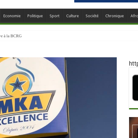
Economie
Politique
Sport
Culture
Société
Chronique
Afr
ève à la BCRG
htt