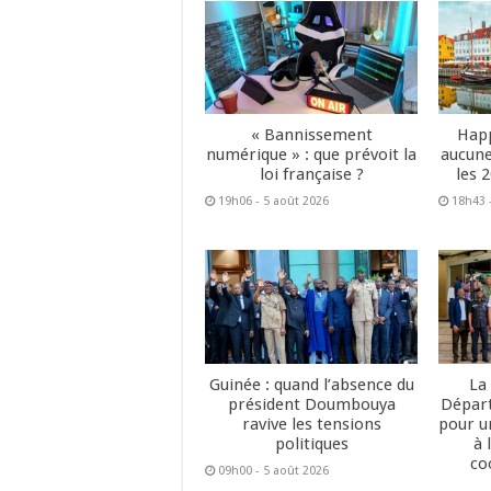
« Bannissement
Happ
numérique » : que prévoit la
aucune
loi française ?
les 
19h06 - 5 août 2026
18h43 
Guinée : quand l’absence du
La
président Doumbouya
Dépar
ravive les tensions
pour u
politiques
à 
co
09h00 - 5 août 2026