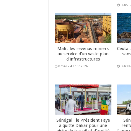
06h53 
Mali : les revenus miniers
Ceuta :
au service d’un vaste plan
sans
d’infrastructures
07h42 - 4 août 2026
06h38 
Sénégal : le Président Faye
Sén
a quitté Dakar pour une
renf
visite de travail et d’amitié
l’appr