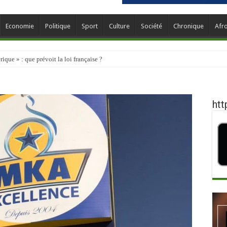
Economie
Politique
Sport
Culture
Société
Chronique
Afr
que » : que prévoit la loi française ?
htt