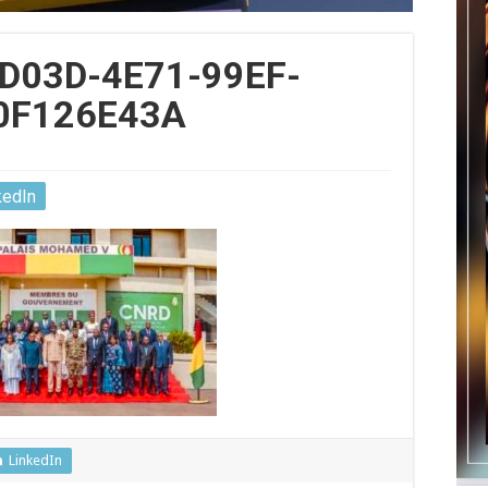
D03D-4E71-99EF-
0F126E43A
kedIn
LinkedIn