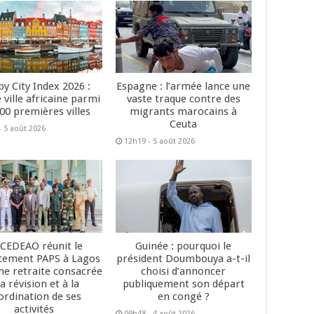
y City Index 2026 :
Espagne : l’armée lance une
 ville africaine parmi
vaste traque contre des
200 premières villes
migrants marocains à
Ceuta
- 5 août 2026
12h19 - 5 août 2026
 CEDEAO réunit le
Guinée : pourquoi le
tement PAPS à Lagos
président Doumbouya a-t-il
ne retraite consacrée
choisi d’annoncer
la révision et à la
publiquement son départ
ordination de ses
en congé ?
activités
09h48 - 4 août 2026