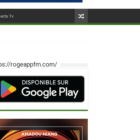
oactu Tv
ps://rogeappfm.com/