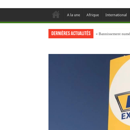
A la une
Afrique
International
Dernières actualités
« Bannissement numéri