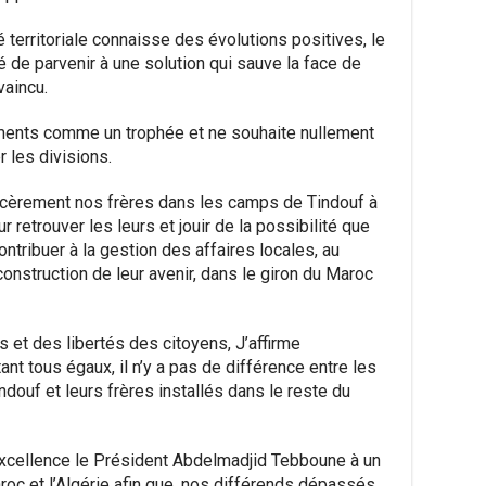
é territoriale connaisse des évolutions positives, le
 de parvenir à une solution qui sauve la face de
vaincu.
ments comme un trophée et ne souhaite nullement
 les divisions.
cèrement nos frères dans les camps de Tindouf à
r retrouver les leurs et jouir de la possibilité que
contribuer à la gestion des affaires locales, au
construction de leur avenir, dans le giron du Maroc
s et des libertés des citoyens, J’affirme
nt tous égaux, il n’y a pas de différence entre les
ouf et leurs frères installés dans le reste du
 Excellence le Président Abdelmadjid Tebboune à un
roc et l’Algérie afin que, nos différends dépassés,