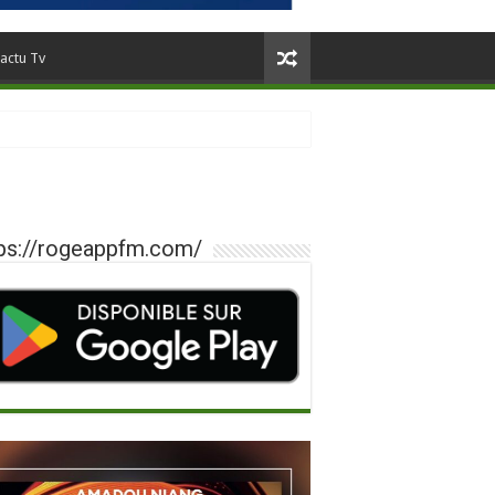
actu Tv
ps://rogeappfm.com/