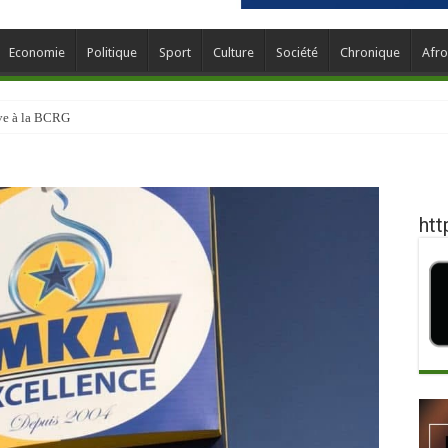
Economie
Politique
Sport
Culture
Société
Chronique
Afro
ève à la BCRG
htt