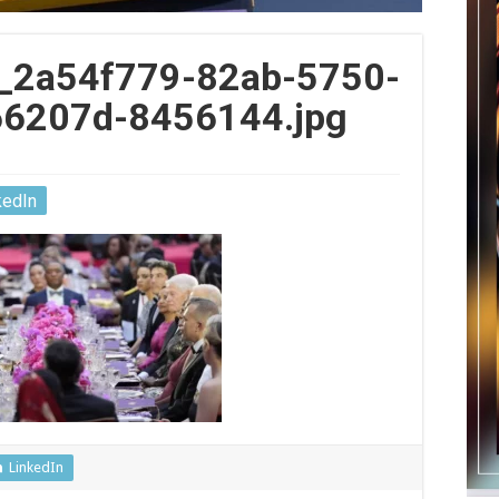
_2a54f779-82ab-5750-
66207d-8456144.jpg
kedIn
LinkedIn