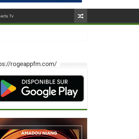
oactu Tv
ps://rogeappfm.com/