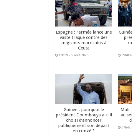
Espagne : l’armée lance une
Guinée
vaste traque contre des
pré
migrants marocains à
ra
Ceuta
12h19 - 5 août 2026
09h00 
Guinée : pourquoi le
Mali 
président Doumbouya a-t-il
au se
choisi d’annoncer
d
publiquement son départ
07h42 
en congé ?