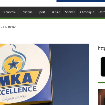
Economie
Politique
Sport
Culture
Société
Chronique
Afr
ève à la BCRG
htt