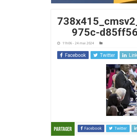
738x415_cmsv2
975c-d85ff5
11h06 - 24 mai 2024
Facebook
Twitter
Lin
Facebook
Twitter
Partager