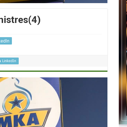
nistres(4)
kedIn
LinkedIn