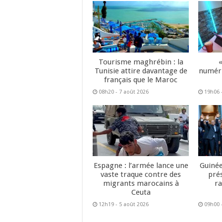
Tourisme maghrébin : la
Tunisie attire davantage de
numéri
français que le Maroc
08h20 - 7 août 2026
19h06 
Espagne : l’armée lance une
Guinée
vaste traque contre des
pré
migrants marocains à
ra
Ceuta
12h19 - 5 août 2026
09h00 