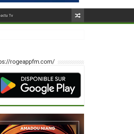
oactu Tv
ps://rogeappfm.com/