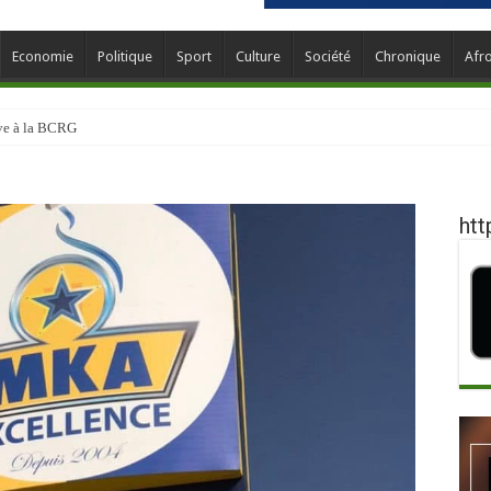
Economie
Politique
Sport
Culture
Société
Chronique
Afr
ève à la BCRG
htt