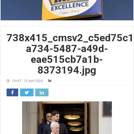
738x415_cmsv2_c5ed75c1
a734-5487-a49d-
eae515cb7a1b-
8373194.jpg
11h47 - 15 avril 2024