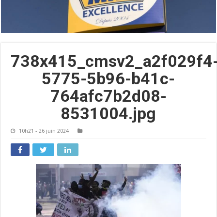
738x415_cmsv2_a2f029f4
5775-5b96-b41c-
764afc7b2d08-
8531004.jpg
10h21 - 26 juin 2024