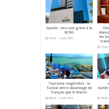
Guinée : vers une grève à la
Dis
BCRG
Alass
les Iv
13h00 - 7 août 2026
trava
11h00 
Tourisme maghrébin : la
Tunisie attire davantage de
numéri
français que le Maroc
08h20 - 7 août 2026
19h06 