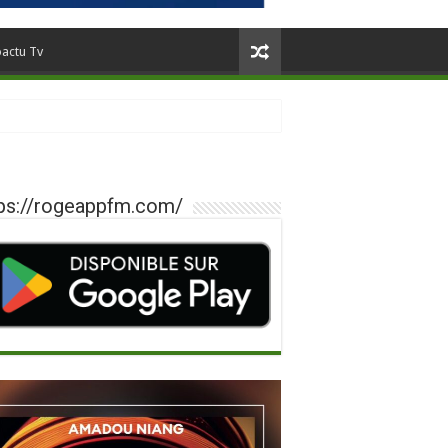
oactu Tv
ps://rogeappfm.com/