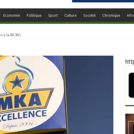
Economie
Politique
Sport
Culture
Société
Chronique
Afr
ève à la BCRG
htt