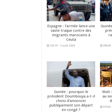
Espagne : l’armée lance une
Guinée
vaste traque contre des
pré
migrants marocains à
ra
Ceuta
12h19 - 5 août 2026
09h00 
Guinée : pourquoi le
Mali 
président Doumbouya a-t-il
au se
choisi d’annoncer
d
publiquement son départ
07h42 
en congé ?