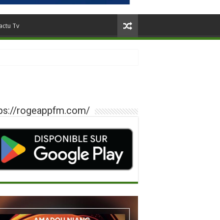
actu Tv
ps://rogeappfm.com/