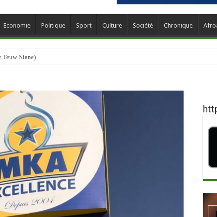
Economie
Politique
Sport
Culture
Société
Chronique
Afro
y Teuw Niane)
htt