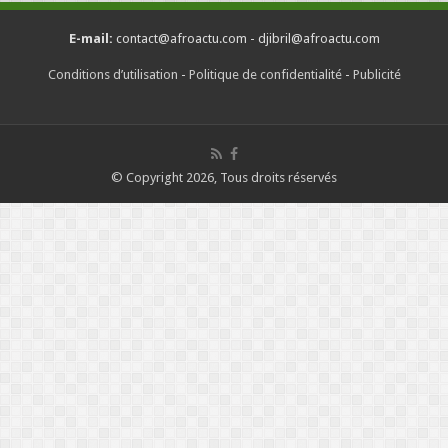
E-mail:
contact@afroactu.com - djibril@afroactu.com
Conditions d’utilisation
-
Politique de confidentialité
-
Publicité
© Copyright 2026, Tous droits réservés