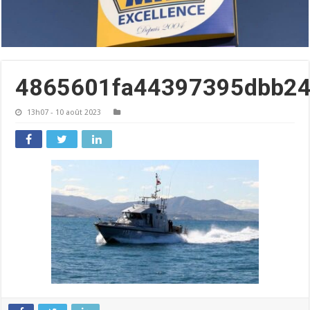
4865601fa44397395dbb24
13h07 - 10 août 2023