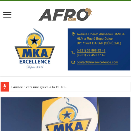
Discours à la Nation : Alassane Ouattara appelle les Ivoiriens à « l’unité, au t