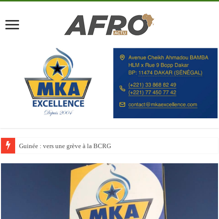
Discours à la Nation : Alassane Ouattara appelle les Ivoiriens à « l’unité, au t