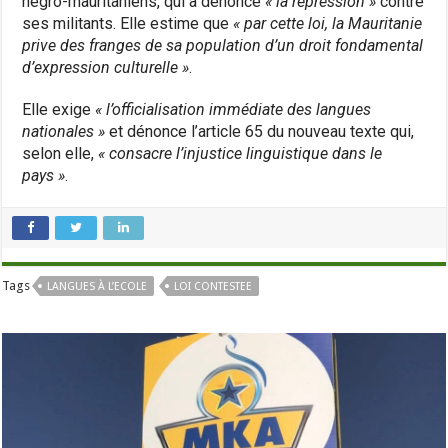
négro-mauritaniens, qui a dénoncé
« la répression »
contre
ses militants. Elle estime que
« par cette loi, la Mauritanie
prive des franges de sa population d’un droit fondamental
d’expression culturelle »
.
Elle exige
« l’officialisation immédiate des langues
nationales »
et dénonce l’article 65 du nouveau texte qui,
selon elle,
« consacre l’injustice linguistique dans le
pays »
.
Tags
LANGUES À L’ECOLE
LOI CONTESTEE