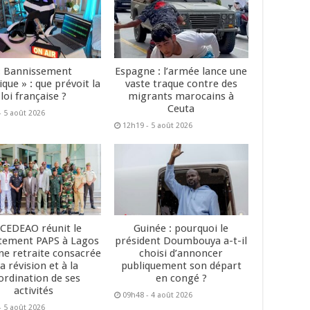
« Bannissement
Espagne : l’armée lance une
que » : que prévoit la
vaste traque contre des
loi française ?
migrants marocains à
Ceuta
- 5 août 2026
12h19 - 5 août 2026
 CEDEAO réunit le
Guinée : pourquoi le
tement PAPS à Lagos
président Doumbouya a-t-il
ne retraite consacrée
choisi d’annoncer
la révision et à la
publiquement son départ
ordination de ses
en congé ?
activités
09h48 - 4 août 2026
- 5 août 2026