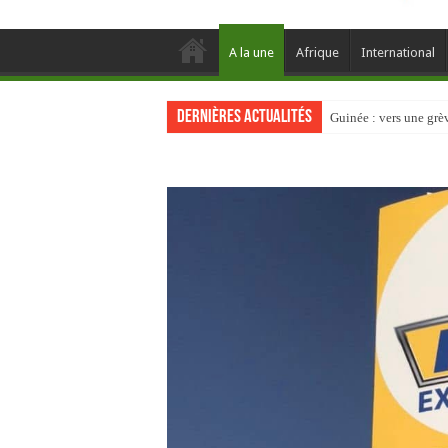
A la une
Afrique
International
Dernières actualités
Guinée : vers une gr
Discours à la Nation : 