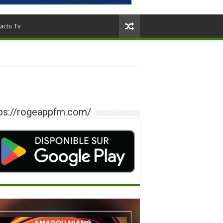
actu Tv
ps://rogeappfm.com/