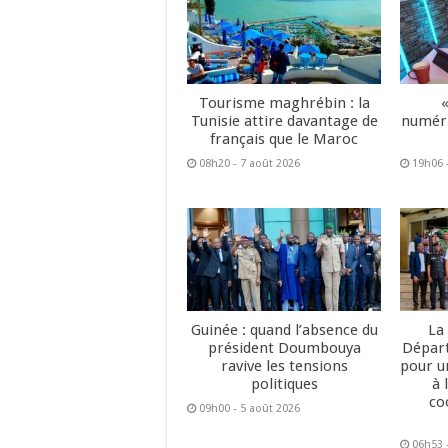
Tourisme maghrébin : la
Tunisie attire davantage de
numéri
français que le Maroc
08h20 - 7 août 2026
19h06 
Guinée : quand l’absence du
La
président Doumbouya
Dépar
ravive les tensions
pour u
politiques
à 
co
09h00 - 5 août 2026
06h53 