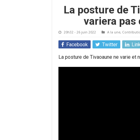
La posture de T
variera pas
20h32 - 26 juin 2022
A la une
,
Contributi
Facebook
Twitter
Lin
La posture de Tivaoaune ne varie et ne