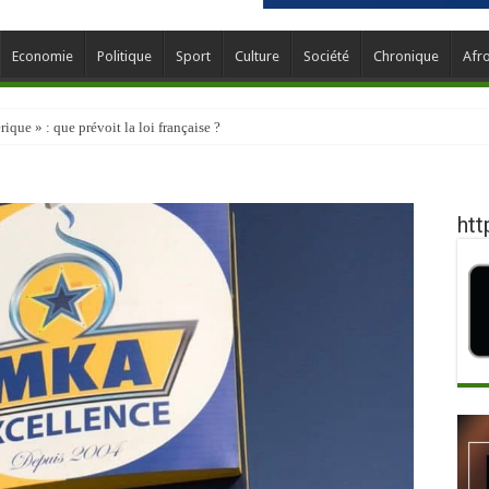
Economie
Politique
Sport
Culture
Société
Chronique
Afr
que » : que prévoit la loi française ?
htt