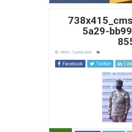
738x415_cms
5a29-bb9
85
10h25 - 7 juillet 2024
Facebook
Twitter
Lin