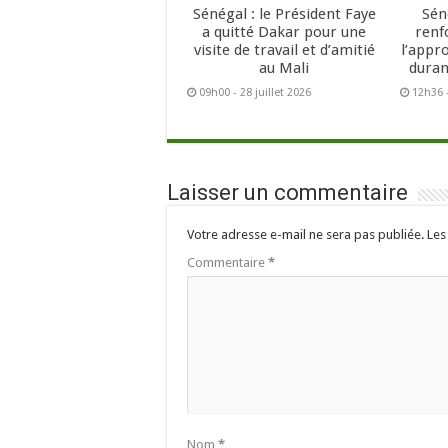
Sénégal : le Président Faye
Sén
a quitté Dakar pour une
renf
visite de travail et d’amitié
l’appr
au Mali
duran
09h00 - 28 juillet 2026
12h36 -
Laisser un commentaire
Votre adresse e-mail ne sera pas publiée.
Les
Commentaire
*
Nom
*