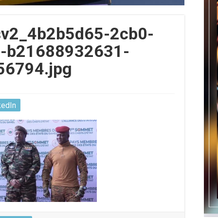
v2_4b2b5d65-2cb0-
9-b21688932631-
56794.jpg
kedIn