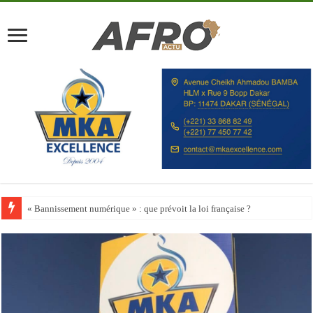
Happy City Index 2026 : aucune ville africaine parmi les 200 premières vill