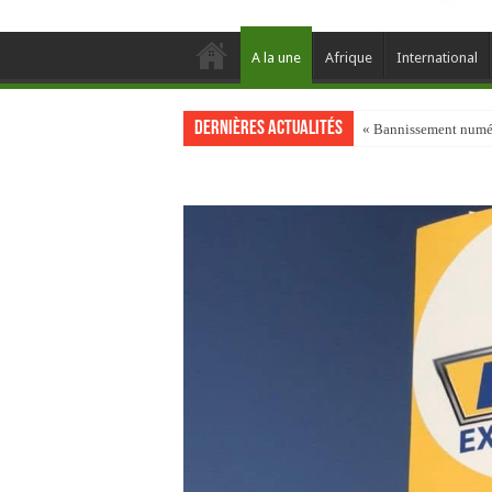
A la une
Afrique
International
Dernières actualités
« Bannissement numéri