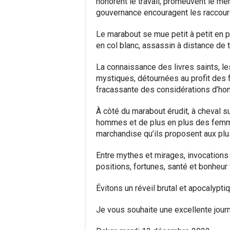
honorent le travail, promeuvent le méri
gouvernance encouragent les raccourci
Le marabout se mue petit à petit en 
en col blanc, assassin à distance de 
La connaissance des livres saints, 
mystiques, détournées au profit des f
fracassante des considérations d’honn
À côté du marabout érudit, à cheval su
hommes et de plus en plus des femm
marchandise qu’ils proposent aux plus
Entre mythes et mirages, invocation
positions, fortunes, santé et bonheur f
Évitons un réveil brutal et apocalyptiq
Je vous souhaite une excellente journ