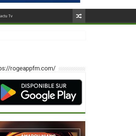
actu Tv
ps://rogeappfm.com/