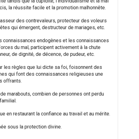
te tandis que la cupidité, l’individualisme et la mal
s, la réussite facile et la promotion malhonnête.
passeur des contrevaleurs, protecteur des voleurs
têtes qui émergent, destructeur de mariages, etc.
les connaissances endogènes et les connaissances
orces du mal, participent activement à la chute
eur, de dignité, de décence, de pudeur, etc.
r les règles que lui dicte sa foi, foisonnent des
es qui font des connaissances religieuses une
 offrants.
s de marabouts, combien de personnes ont perdu
amilial.
ue en restaurant la confiance au travail et au mérite.
ée sous la protection divine.