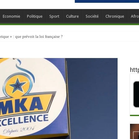
Economie
Politique
Sport
Culture
Société
Chronique
Afro
que » : que prévoit la loi française ?
htt