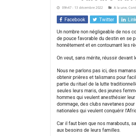
09h47 - 13 décembre 2022
A la une
,
Cont
Facebook
Twitter
Lin
Un nombre non négligeable de nos comp
de pouce favorable du destin en se pa
honnêtement et en contournant les rè
On veut, sans mérite, réussir devant l
Nous ne parlons pas ici, des mamans q
obtenir prières et talismans pour faci
partie du rituel de la lutte traditionn
seules leurs maris, des jeunes femme
hommes qui veulent anesthésier leu
dommage, des clubs navetanes pour
nationales qui veulent conquérir l’Afr
Car il faut bien que nos marabouts, sa
aux besoins de leurs familles.