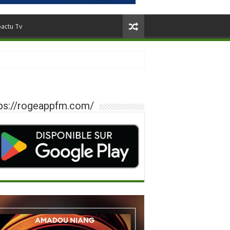
oactu Tv
ps://rogeappfm.com/