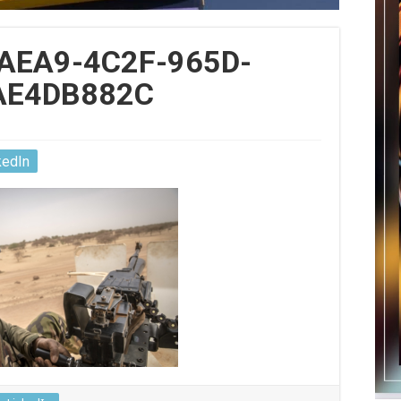
AEA9-4C2F-965D-
AE4DB882C
kedIn