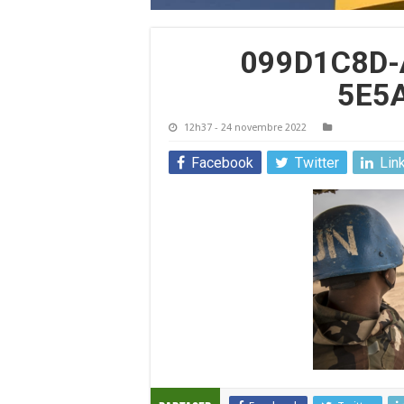
099D1C8D-
5E5
12h37 - 24 novembre 2022
Facebook
Twitter
Lin