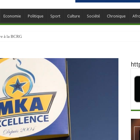
Economie
Politique
Sport
Culture
Société
Chronique
Afr
ève à la BCRG
htt