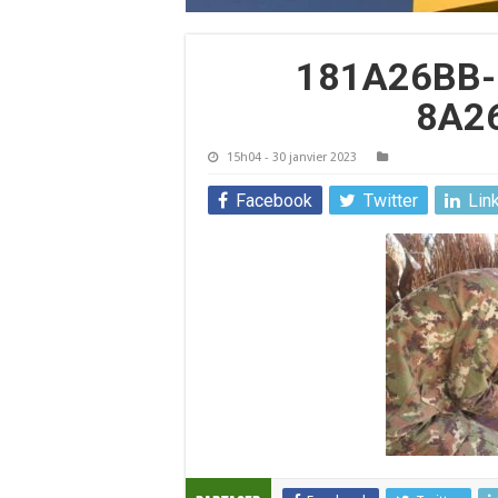
181A26BB-
8A2
15h04 - 30 janvier 2023
Facebook
Twitter
Lin