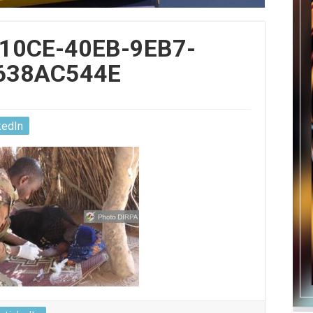
10CE-40EB-9EB7-
638AC544E
kedIn