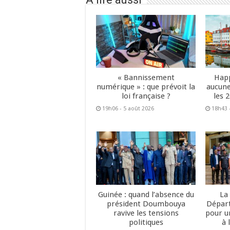
« Bannissement
Happ
numérique » : que prévoit la
aucune
loi française ?
les 
19h06 - 5 août 2026
18h43 
Guinée : quand l’absence du
La
président Doumbouya
Dépar
ravive les tensions
pour u
politiques
à 