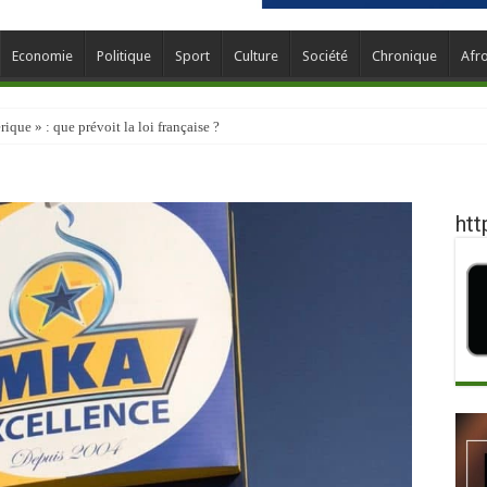
Economie
Politique
Sport
Culture
Société
Chronique
Afr
que » : que prévoit la loi française ?
htt