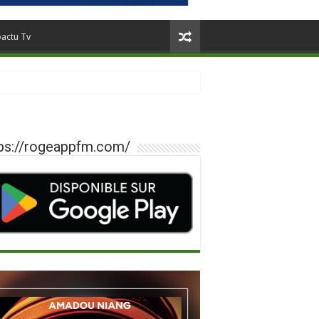
oactu Tv
ps://rogeappfm.com/