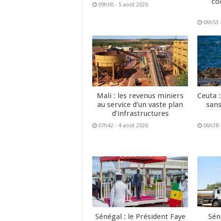
co
09h00 - 5 août 2026
06h53 
Mali : les revenus miniers
Ceuta :
au service d’un vaste plan
sans
d’infrastructures
07h42 - 4 août 2026
06h38 
Sénégal : le Président Faye
Sén