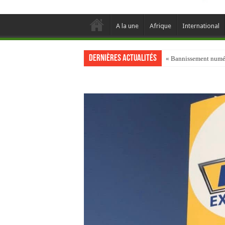
A la une
Afrique
International
Dernières actualités
« Bannissement numéri