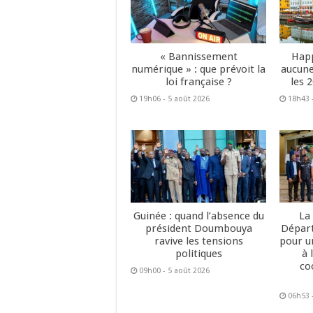
« Bannissement
Happ
numérique » : que prévoit la
aucune
loi française ?
les 
19h06 - 5 août 2026
18h43 
Guinée : quand l’absence du
La
président Doumbouya
Dépar
ravive les tensions
pour u
politiques
à 
co
09h00 - 5 août 2026
06h53 