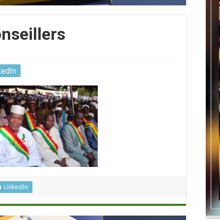
nseillers
kedIn
LinkedIn