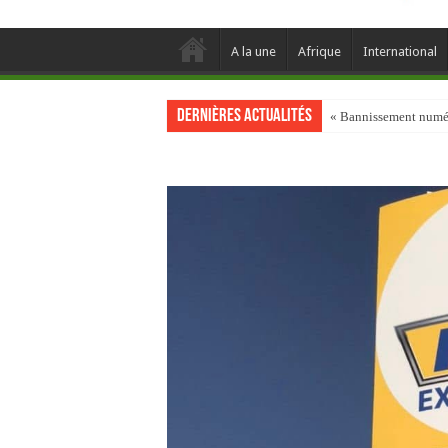
A la une
Afrique
International
Dernières actualités
« Bannissement numéri