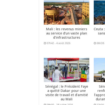
Mali : les revenus miniers
Ceuta :
au service d’un vaste plan
sans
d’infrastructures
07h42 - 4 août 2026
06h38 
Sénégal : le Président Faye
Sén
a quitté Dakar pour une
renf
visite de travail et d’amitié
l’appr
au Mali
duran
09h00 - 28 juillet 2026
12h36 -