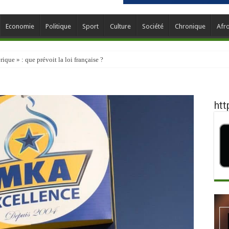
Economie
Politique
Sport
Culture
Société
Chronique
Afr
que » : que prévoit la loi française ?
htt