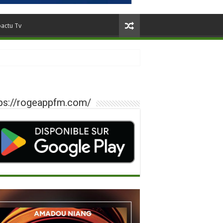
oactu Tv
ps://rogeappfm.com/