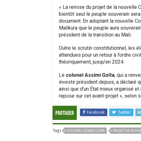
« La remise du projet de la nouvelle 
bientôt seul le peuple souverain ser
document. En adoptant la nouvelle Cons
Malikura que le peuple aura souverai
président de la transition au Mali.
Outre le scrutin constitutionnel, les é
attendues pour un retour à l’ordre civi
théoriquement, jusqu’en 2024.
Le
colonel Assimi Goïta
, qui a renv
investir président depuis, a déclaré
ainsi que d’un État mieux organisé et 
repose sur cet avant-projet », selon 
Facebook
Twitter
Partager
Tags
COLONEL ASSIMI GOÏTA
PROJET DE NOUV