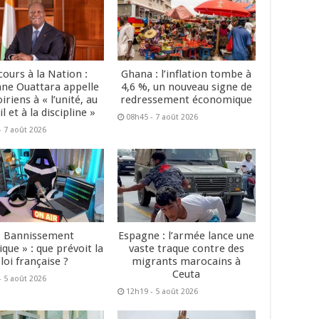
cours à la Nation :
Ghana : l’inflation tombe à
ane Ouattara appelle
4,6 %, un nouveau signe de
oiriens à « l’unité, au
redressement économique
il et à la discipline »
08h45 - 7 août 2026
- 7 août 2026
« Bannissement
Espagne : l’armée lance une
que » : que prévoit la
vaste traque contre des
loi française ?
migrants marocains à
Ceuta
- 5 août 2026
12h19 - 5 août 2026