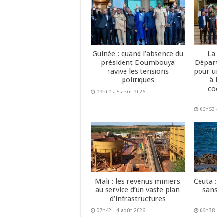
Guinée : quand l’absence du
La
président Doumbouya
Dépar
ravive les tensions
pour u
politiques
à 
co
09h00 - 5 août 2026
06h53 
Mali : les revenus miniers
Ceuta :
au service d’un vaste plan
sans
d’infrastructures
07h42 - 4 août 2026
06h38 