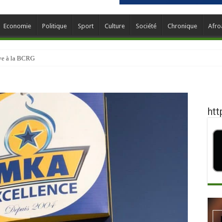
Economie
Politique
Sport
Culture
Société
Chronique
Afro
ève à la BCRG
htt