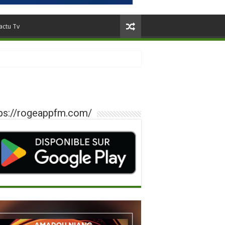
actu Tv
ps://rogeappfm.com/