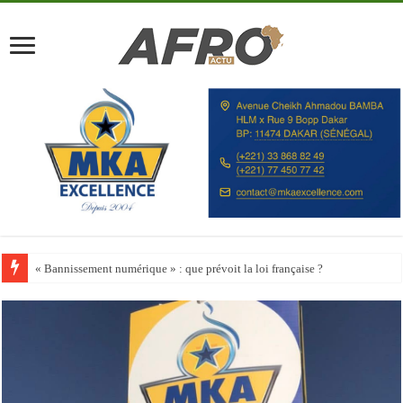
Happy City Index 2026 : aucune ville africaine parmi les 200 premières vill