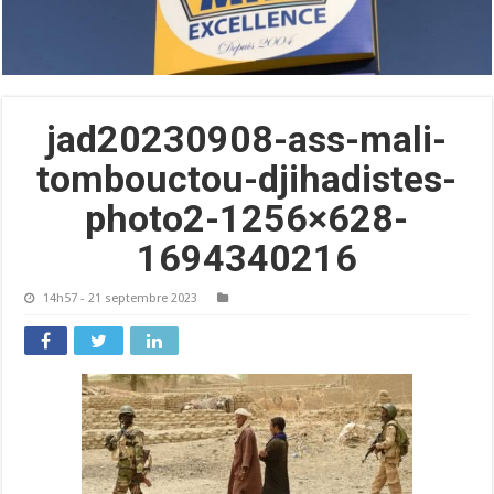
jad20230908-ass-mali-
tombouctou-djihadistes-
photo2-1256×628-
1694340216
14h57 - 21 septembre 2023