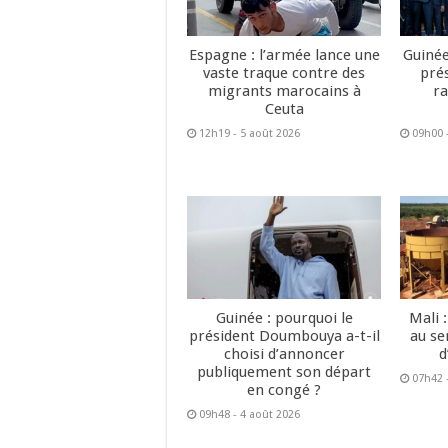
Espagne : l’armée lance une
Guinée
vaste traque contre des
pré
migrants marocains à
ra
Ceuta
12h19 - 5 août 2026
09h00 
Guinée : pourquoi le
Mali 
président Doumbouya a-t-il
au se
choisi d’annoncer
d
publiquement son départ
07h42 
en congé ?
09h48 - 4 août 2026