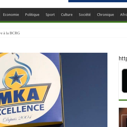
Economie
Politique
Sport
Culture
Société
Chronique
Afr
ève à la BCRG
htt