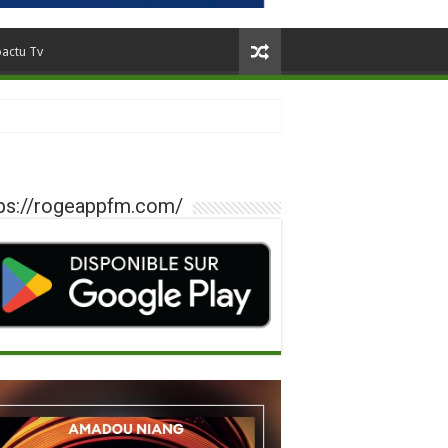
oactu Tv
ps://rogeappfm.com/