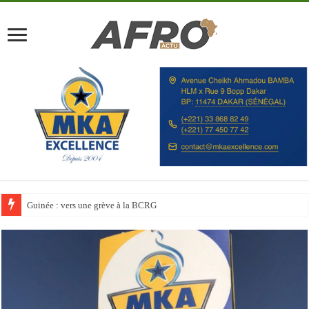
Discours à la Nation : Alassane Ouattara appelle les Ivoiriens à « l’unité, au t