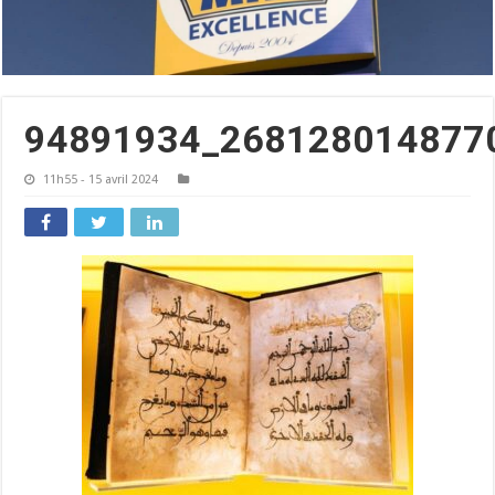
94891934_268128014877
11h55 - 15 avril 2024