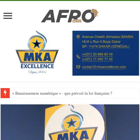
Happy City Index 2026 : aucune ville africaine parmi les 200 premières vill