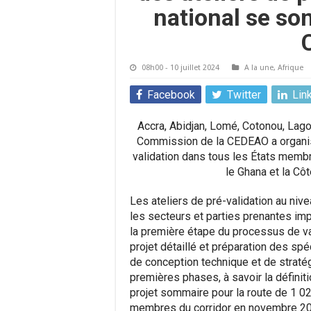
national se so
08h00 - 10 juillet 2024
A la une
,
Afrique
Facebook
Twitter
Lin
Accra, Abidjan, Lomé, Cotonou, Lago
Commission de la CEDEAO a organis
validation dans tous les États membres
le Ghana et la Côt
Les ateliers de pré-validation au nive
les secteurs et parties prenantes impl
la première étape du processus de va
projet détaillé et préparation des spé
de conception technique et de straté
premières phases, à savoir la définiti
projet sommaire pour la route de 1 02
membres du corridor en novembre 202