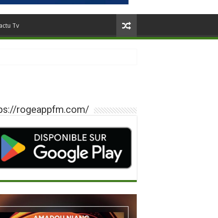
actu Tv
ps://rogeappfm.com/