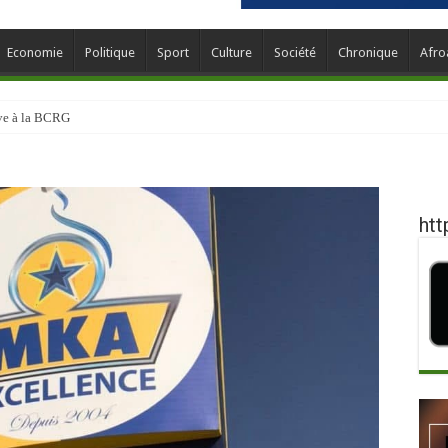
Economie
Politique
Sport
Culture
Société
Chronique
Afro
ève à la BCRG
htt