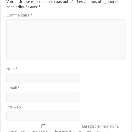
Votre adresse e-mail ne sera pas publiée.
Les champs obligatoires
sont indiqués avec
*
Commentaire
*
Nom
*
E-mail
*
Site web
Enregistrer mon nom,
mon e-mail et mon site dans le navigateur pour mon prochain