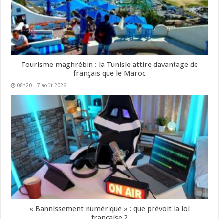
Tourisme maghrébin : la Tunisie attire davantage de
français que le Maroc
08h20 - 7 août 2026
« Bannissement numérique » : que prévoit la loi
française ?