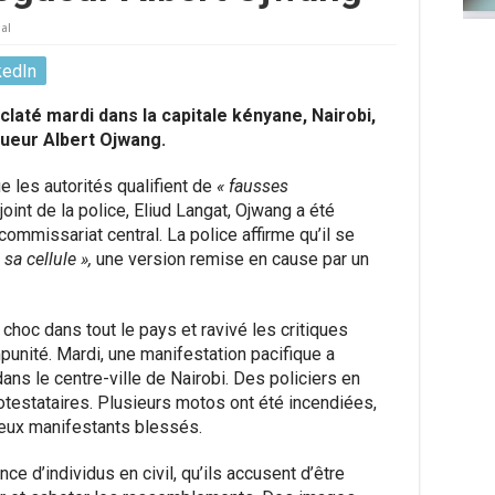
al
kedIn
laté mardi dans la capitale kényane, Nairobi,
gueur Albert Ojwang.
ue les autorités qualifient de
« fausses
joint de la police, Eliud Langat, Ojwang a été
commissariat central. La police affirme qu’il se
sa cellule »,
une version remise en cause par un
choc dans tout le pays et ravivé les critiques
mpunité. Mardi, une manifestation pacifique a
ans le centre-ville de Nairobi. Des policiers en
otestataires. Plusieurs motos ont été incendiées,
ux manifestants blessés.
e d’individus en civil, qu’ils accusent d’être