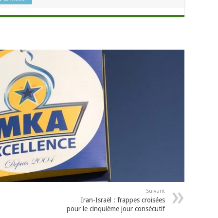
Suivant
Iran-Israël : frappes croisées
pour le cinquième jour consécutif