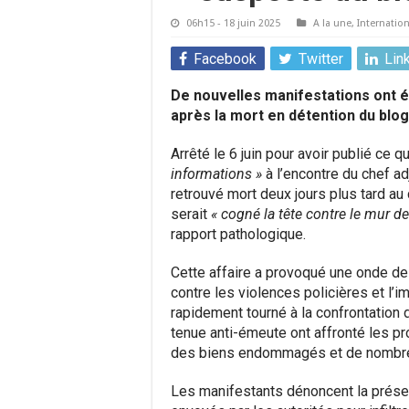
06h15 - 18 juin 2025
A la une
,
Internation
Facebook
Twitter
Lin
De nouvelles manifestations ont éc
après la mort en détention du blo
Arrêté le 6 juin pour avoir publié ce q
informations »
à l’encontre du chef ad
retrouvé mort deux jours plus tard au 
serait
« cogné la tête contre le mur de 
rapport pathologique.
Cette affaire a provoqué une onde de 
contre les violences policières et l’i
rapidement tourné à la confrontation d
tenue anti-émeute ont affronté les pr
des biens endommagés et de nombre
Les manifestants dénoncent la présenc