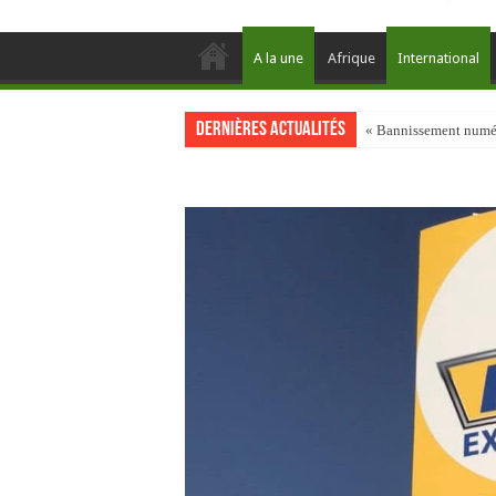
A la une
Afrique
International
Dernières actualités
« Bannissement numéri