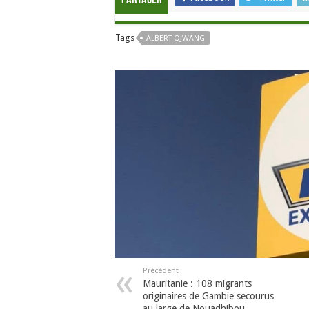
Partager
Tags
ALBERT OJWANG
Précédent
Mauritanie : 108 migrants
originaires de Gambie secourus
au large de Nouadhibou