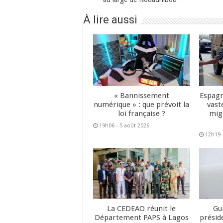
À lire aussi
« Bannissement
Espagn
numérique » : que prévoit la
vast
loi française ?
mig
19h06 - 5 août 2026
12h19 
La CEDEAO réunit le
Gu
Département PAPS à Lagos
présid