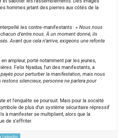
trer et saboter les rassemblements. Des images
des hommes jetant des pierres aux côtés de la
 interpellé les contre-manifestants : «
Nous nous
e chacun d’entre nous. À un moment donné, ils
isés. Avant que cela n’arrive, exigeons une refonte
en ampleur, porté notamment par les jeunes,
cières. Felix Nyadua, l’un des manifestants, a
s payés pour perturber la manifestation, mais nous
s restons silencieux, personne ne parlera pour
ute et l’enquête se poursuit. Mais pour la société
n symbole de plus d’un système sécuritaire répressif
s à manifester se multiplient, alors que la
e de s’effriter.
LinkedIn