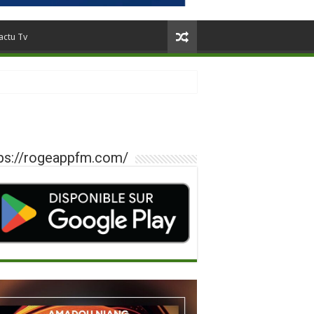
actu Tv
ps://rogeappfm.com/