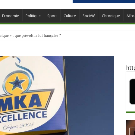
Economie
Politique
Sport
Culture
Société
Chronique
Afro
que » : que prévoit la loi française ?
htt