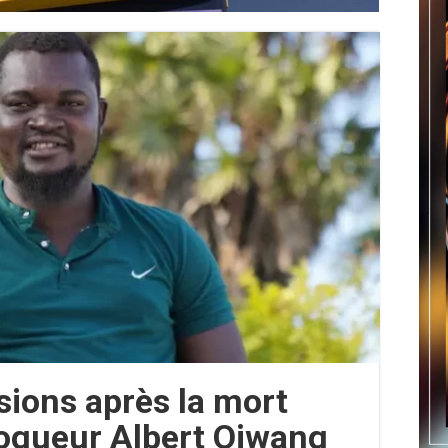
nsions après la mort
ogueur Albert Ojwang