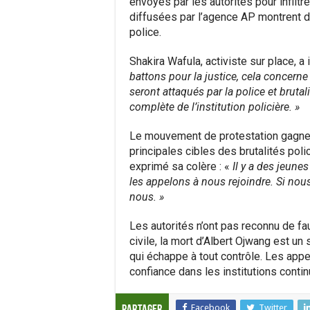
envoyés par les autorités pour infil
diffusées par l’agence AP montrent 
police.
Shakira Wafula, activiste sur place, a
battons pour la justice, cela concern
seront attaqués par la police et brutal
complète de l’institution policière. »
Le mouvement de protestation gagne 
principales cibles des brutalités poli
exprimé sa colère : «
Il y a des jeune
les appelons à nous rejoindre. Si nou
nous. »
Les autorités n’ont pas reconnu de fa
civile, la mort d’Albert Ojwang est u
qui échappe à tout contrôle. Les appel
confiance dans les institutions continu
Facebook
Twitter