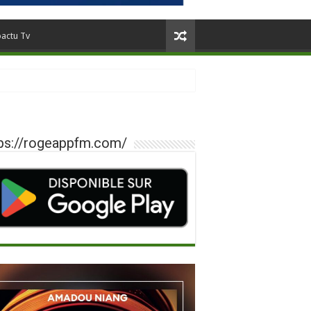
oactu Tv
ps://rogeappfm.com/