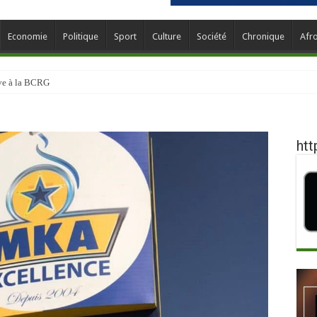
Economie
Politique
Sport
Culture
Société
Chronique
Afr
ève à la BCRG
htt