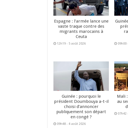
Espagne : l’armée lance une
Guinée
vaste traque contre des
pré
migrants marocains à
ra
Ceuta
12h19 - 5 août 2026
09h00 
Guinée : pourquoi le
Mali 
président Doumbouya a-t-il
au se
choisi d’annoncer
d
publiquement son départ
07h42 
en congé ?
09h48 - 4 août 2026