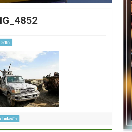
MG_4852
kedIn
LinkedIn