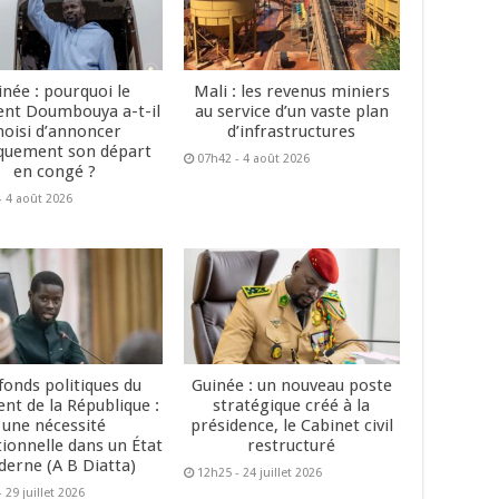
inée : pourquoi le
Mali : les revenus miniers
ent Doumbouya a-t-il
au service d’un vaste plan
hoisi d’annoncer
d’infrastructures
quement son départ
07h42 - 4 août 2026
en congé ?
- 4 août 2026
fonds politiques du
Guinée : un nouveau poste
ent de la République :
stratégique créé à la
une nécessité
présidence, le Cabinet civil
tionnelle dans un État
restructuré
erne (A B Diatta)
12h25 - 24 juillet 2026
 29 juillet 2026