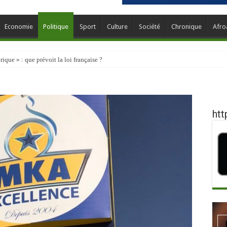
Economie
Politique
Sport
Culture
Société
Chronique
Afro
que » : que prévoit la loi française ?
htt