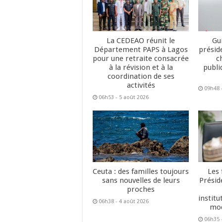
La CEDEAO réunit le
Gu
Département PAPS à Lagos
présid
pour une retraite consacrée
c
à la révision et à la
publi
coordination de ses
activités
09h48 
06h53 - 5 août 2026
Ceuta : des familles toujours
Les 
sans nouvelles de leurs
Présid
proches
institu
06h38 - 4 août 2026
mod
06h35 -