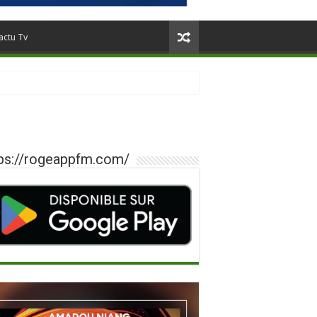
actu Tv
ps://rogeappfm.com/