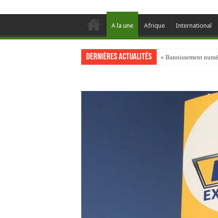
A la une
Afrique
International
Dernières actualités
« Bannissement numéri