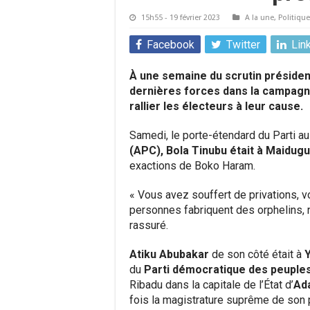
15h55 - 19 février 2023
A la une
,
Politique
Facebook
Twitter
Lin
À une semaine du scrutin présidenti
dernières forces dans la campagne
rallier les électeurs à leur cause.
Samedi, le porte-étendard du Parti au p
(APC), Bola Tinubu était à Maidugur
exactions de Boko Haram.
« Vous avez souffert de privations, v
personnes fabriquent des orphelins, n
rassuré.
Atiku Abubakar
de son côté était à
Y
du
Parti démocratique des peuple
Ribadu dans la capitale de l’État d’
Ad
fois la magistrature suprême de son 