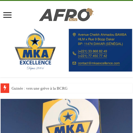
Discours à la Nation : Alassane Ouattara appelle les Ivoiriens à « l’unité, au t