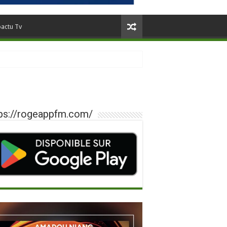
oactu Tv
ps://rogeappfm.com/