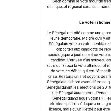
Seck domine le vote mouride très
ethnique, et régional dans une même é
Le vote rationne
Le Sénégal est cité comme une grand
jeune démocratie. Malgré qu’il y ait
Sénégalais vote un vote identitaire. 
capacités aux candidats de répo
sociologique a joué durant ce vote a
candidat. L’arrivée d’un nouveau can
autre qui a reçu le vote ethnique et r
de vote, ce débat, qui est l’étinc
crise. Restons unis et soyons des fr
Sénégalais d’abord avant d’être ce q
Sénégal durant les élections de 2019 
cher Sénégal aurait perdu. Pensons
Sénégal quand nous votons ? Il est
étroites qu’être « éduqué » ne signi
licence, mais qu’un illettré peut êtr