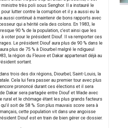
nistre très poli sous Senghor. Il a instauré le
our lutter contre la corruption et il y a aussi eu la
l a aussi continué à maintenir de bons rapports avec
seur qui a hérité cela des colons. En 1983, le
resque 90 % de la population, c’est ainsi que les
 à voter pour le président Diouf. Il va remporter ces
rages. Le président Diouf aura plus de 90 % dans le
 aura plus de 75 % à Diourbel malgré le ndigueul
3, la région du Fleuve et Dakar appartenait déjà au
résident sortant.
ans trois des dix régions, Diourbel, Saint-Louis, la
 natale. Cela lui fera passer au premier tour avec plus
encore prononcé durant ces élections et il sera
n de Dakar sera partagée entre Diouf et Wade avec
 rural et le chômage étant les plus grands facteurs
qu’il soit de 58 %. Son plus mauvais score sera à
amançais, cette population vit dans une angoisse
sident Diouf est en train de bien gérer ce dossier.