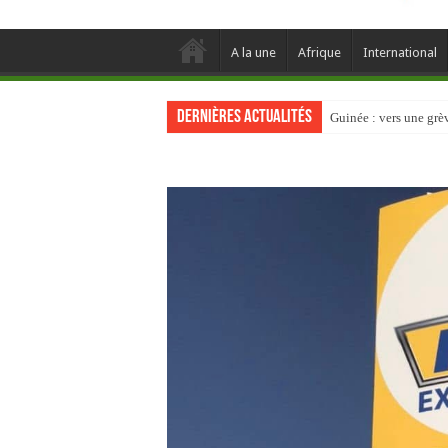
A la une
Afrique
International
Dernières actualités
Guinée : vers une gr