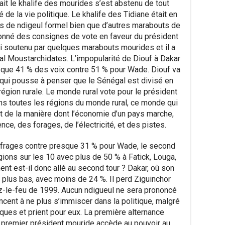
tait le khalife des mourides s’est abstenu de tout
 de la vie politique. Le khalife des Tidiane était en
s de ndigeul formel bien que d’autres marabouts de
donné des consignes de vote en faveur du président
i soutenu par quelques marabouts mourides et il a
l Moustarchidates. L’impopularité de Diouf à Dakar
lle que 41 % des voix contre 51 % pour Wade. Diouf va
 qui pousse à penser que le Sénégal est divisé en
 région rurale. Le monde rural vote pour le président
ans toutes les régions du monde rural, ce monde qui
t de la manière dont l’économie d’un pays marche,
ce, des forages, de l’électricité, et des pistes.
ffrages contre presque 31 % pour Wade, le second
égions sur les 10 avec plus de 50 % à Fatick, Louga,
t est-il donc allé au second tour ? Dakar, où son
n plus bas, avec moins de 24 %. Il perd Ziguinchor
-le-feu de 1999. Aucun ndigueul ne sera prononcé
cent à ne plus s’immiscer dans la politique, malgré
tiques et prient pour eux. La première alternance
 le premier président mouride accède au pouvoir au