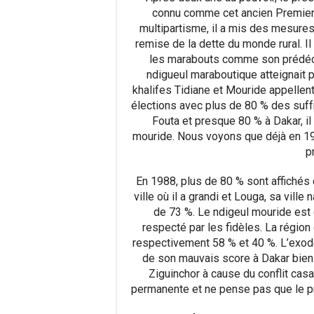
connu comme cet ancien Premier mi
multipartisme, il a mis des mesures p
remise de la dette du monde rural. I
les marabouts comme son prédéces
ndigueul maraboutique atteignait p
khalifes Tidiane et Mouride appellent
élections avec plus de 80 % des suff
Fouta et presque 80 % à Dakar, il
mouride. Nous voyons que déjà en 198
p
En 1988, plus de 80 % sont affichés d
ville où il a grandi et Louga, sa ville
de 73 %. Le ndigeul mouride est 
respecté par les fidèles. La régio
respectivement 58 % et 40 %. L’exode
de son mauvais score à Dakar bien 
Ziguinchor à cause du conflit cas
permanente et ne pense pas que le pré