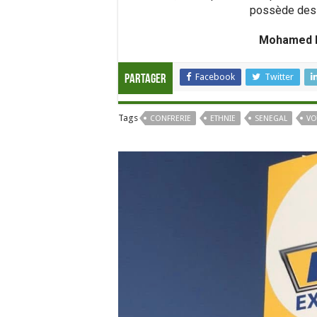
possède des 
Mohamed Di
Facebook
Twitter
Partager
Tags
CONFRERIE
ETHNIE
SENEGAL
VO