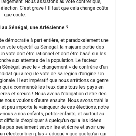
 largement. Nous assistons au vote confrérique,
lection. C’est grave ! Il faut que cela change coûte
que coûte.
l au Sénégal, une Arlésienne ?
e démocratie à part entière, et paradoxalement une
 un vote objectif au Sénégal, la majeure partie des
Un vote doit être rationnel et doit être basé sur les
ndre aux attentes de la population. Le facteur
u Sénégal, avec le « changement » de confrérie d’un
didat qui a reçu le vote de sa région d’origine. Un
égionale. Il est impératif que nous arrêtions ce genre
elle qui a commencé les feux dans tous les pays en
ères et sœurs ! Nous avons l’obligation d’être des
ue nous voulons d’autre ensuite. Nous avons trahi le
et peu importe le vainqueur de ces élections, notre
-nous à nos enfants, petits-enfants, et surtout au
 difficile d’expliquer à quelqu’un qui a les idées
fie pas seulement savoir lire et écrire et avoir une
e un électeur bien plus « éduqué » que quelqu’un qui