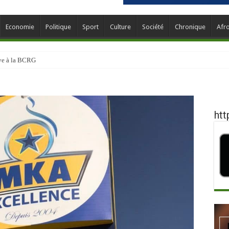
Economie
Politique
Sport
Culture
Société
Chronique
Afr
ève à la BCRG
htt