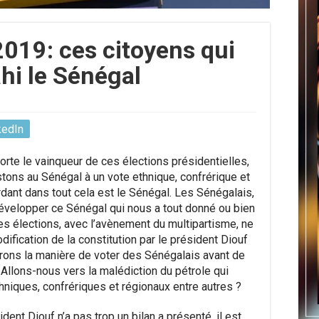
2019: ces citoyens qui
ahi le Sénégal
kedIn
rte le vainqueur de ces élections présidentielles,
tons au Sénégal à un vote ethnique, confrérique et
rdant dans tout cela est le Sénégal. Les Sénégalais,
 développer ce Sénégal qui nous a tout donné ou bien
Les élections, avec l’avènement du multipartisme, ne
fication de la constitution par le président Diouf
rons la manière de voter des Sénégalais avant de
Allons-nous vers la malédiction du pétrole qui
iques, confrériques et régionaux entre autres ?
dent Diouf n’a pas trop un bilan a présenté, il est