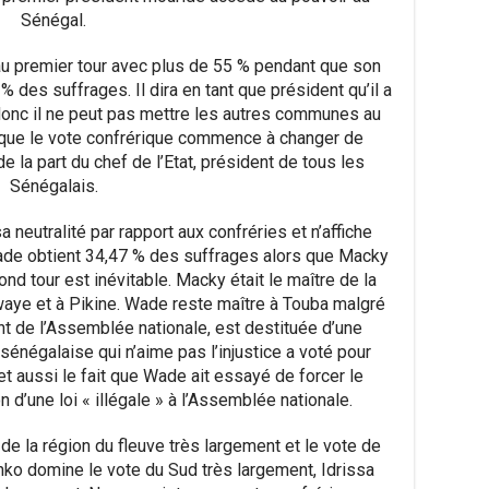
Sénégal.
u premier tour avec plus de 55 % pendant que son
% des suffrages. Il dira en tant que président qu’il a
donc il ne peut pas mettre les autres communes au
 que le vote confrérique commence à changer de
de la part du chef de l’Etat, président de tous les
Sénégalais.
a neutralité par rapport aux confréries et n’affiche
ade obtient 34,47 % des suffrages alors que Macky
ond tour est inévitable. Macky était le maître de la
aye et à Pikine. Wade reste maître à Touba malgré
ent de l’Assemblée nationale, est destituée d’une
 sénégalaise qui n’aime pas l’injustice a voté pour
et aussi le fait que Wade ait essayé de forcer le
n d’une loi « illégale » à l’Assemblée nationale.
de la région du fleuve très largement et le vote de
nko domine le vote du Sud très largement, Idrissa