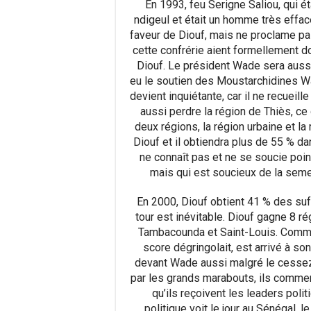
En 1993, feu Serigne Saliou, qui é
ndigeul et était un homme très effacé
faveur de Diouf, mais ne proclame pa
cette confrérie aient formellement 
Diouf. Le président Wade sera auss
eu le soutien des Moustarchidines Wa
devient inquiétante, car il ne recuei
aussi perdre la région de Thiès, ce
deux régions, la région urbaine et la
Diouf et il obtiendra plus de 55 % d
ne connaît pas et ne se soucie poin
mais qui est soucieux de la semen
En 2000, Diouf obtient 41 % des su
tour est inévitable. Diouf gagne 8 r
Tambacounda et Saint-Louis. Commen
score dégringolait, est arrivé à so
devant Wade aussi malgré le cessez
par les grands marabouts, ils commen
qu’ils reçoivent les leaders poli
politique voit le jour au Sénégal,