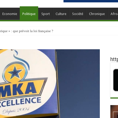
Economie
Politique
Sport
Culture
Société
Chronique
Afro
que » : que prévoit la loi française ?
htt