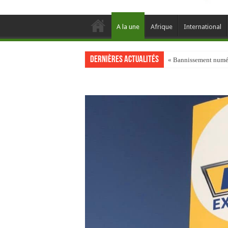
A la une
Afrique
International
Dernières actualités
« Bannissement numéri