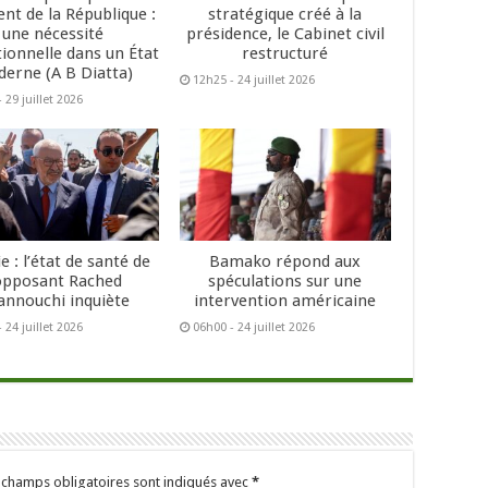
ent de la République :
stratégique créé à la
une nécessité
présidence, le Cabinet civil
tionnelle dans un État
restructuré
erne (A B Diatta)
12h25 - 24 juillet 2026
 29 juillet 2026
e : l’état de santé de
Bamako répond aux
’opposant Rached
spéculations sur une
annouchi inquiète
intervention américaine
 24 juillet 2026
06h00 - 24 juillet 2026
 champs obligatoires sont indiqués avec
*