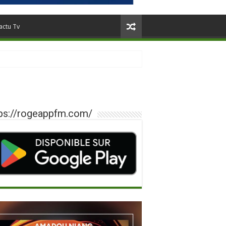
actu Tv
ps://rogeappfm.com/