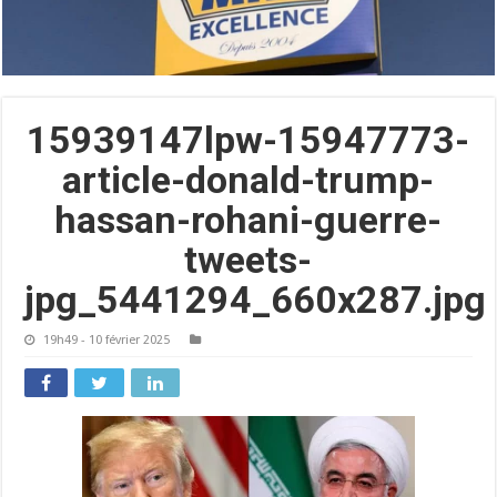
15939147lpw-15947773-
article-donald-trump-
hassan-rohani-guerre-
tweets-
jpg_5441294_660x287.jpg
19h49 - 10 février 2025