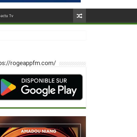
oactu Tv
ps://rogeappfm.com/