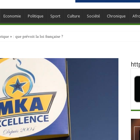
Economie
Politique
Sport
Culture
Société
Chronique
Afr
que » : que prévoit la loi française ?
htt