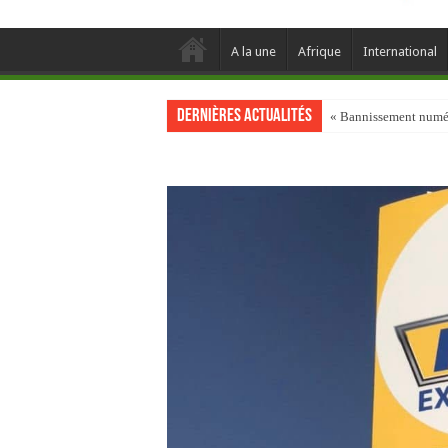
A la une
Afrique
International
Dernières actualités
« Bannissement numéri