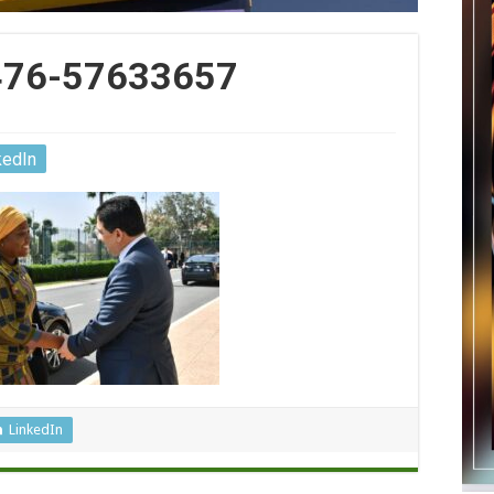
476-57633657
kedIn
LinkedIn