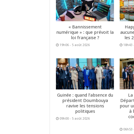
« Bannissement
Happ
numérique » : que prévoit la
aucune
loi française ?
les 
19h06 - 5 août 2026
18h43 
Guinée : quand l’absence du
La
président Doumbouya
Dépar
ravive les tensions
pour u
politiques
à 
co
09h00 - 5 août 2026
06h53 