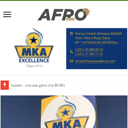
Discours à la Nation : Alassane Ouattara appelle les Ivoiriens à « l’unité, au t