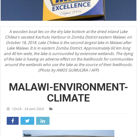
A wooden boat lies on the dry lake bottom at the dried inland Lake
Chilwa's vacated Kachulu Harbour in Zomba District eastern Malawi, on
October 18, 2018. Lake Chilwa is the second-largest lake in Malawi after
Lake Malawi. It is in eastern Zomba District. Approximately 60 km long
and 40 km wide, the lake is surrounded by extensive wetlands. The dying
of the lake is having an adverse effect on the livelihoods for communities
around the wetlands who use the lake as the source of their livelihoods.
(Photo by AMOS GUMULIRA / AFP)
MALAWI-ENVIRONMENT-
CLIMATE
12h24 - 24 avril 2024