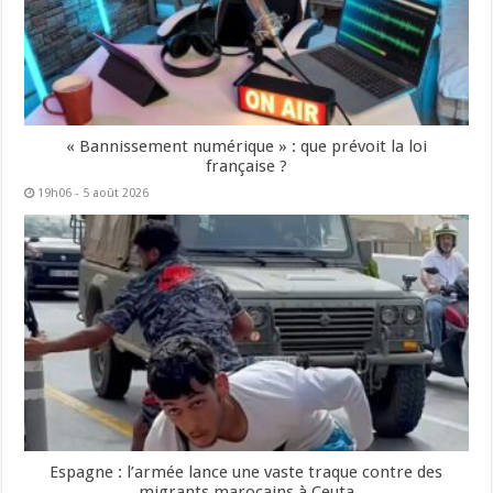
« Bannissement numérique » : que prévoit la loi
française ?
19h06 - 5 août 2026
Espagne : l’armée lance une vaste traque contre des
migrants marocains à Ceuta