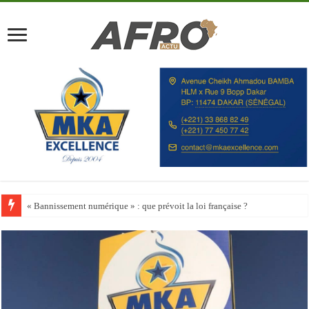
Happy City Index 2026 : aucune ville africaine parmi les 200 premières vill