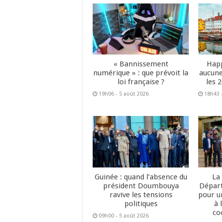
« Bannissement
Happ
numérique » : que prévoit la
aucune
loi française ?
les 
19h06 - 5 août 2026
18h43 
Guinée : quand l’absence du
La
président Doumbouya
Dépar
ravive les tensions
pour u
politiques
à 
co
09h00 - 5 août 2026