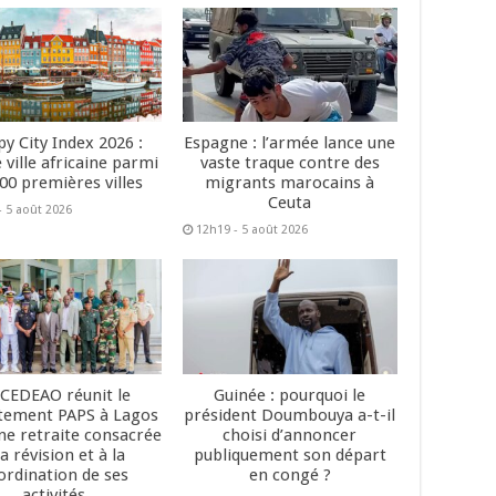
y City Index 2026 :
Espagne : l’armée lance une
 ville africaine parmi
vaste traque contre des
200 premières villes
migrants marocains à
Ceuta
- 5 août 2026
12h19 - 5 août 2026
 CEDEAO réunit le
Guinée : pourquoi le
tement PAPS à Lagos
président Doumbouya a-t-il
ne retraite consacrée
choisi d’annoncer
la révision et à la
publiquement son départ
ordination de ses
en congé ?
activités