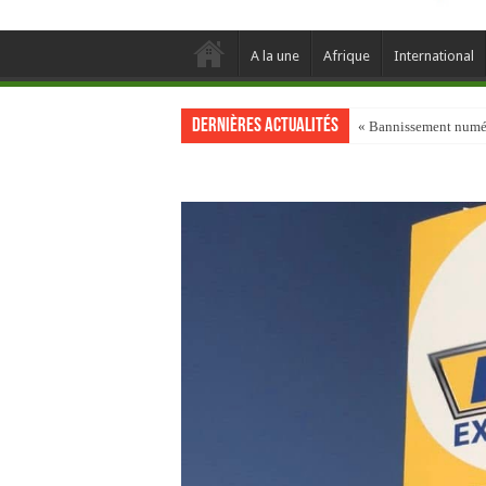
A la une
Afrique
International
Dernières actualités
« Bannissement numéri