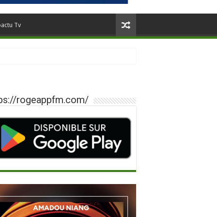
oactu Tv
ps://rogeappfm.com/