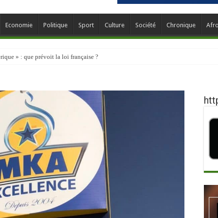
Economie
Politique
Sport
Culture
Société
Chronique
Afr
que » : que prévoit la loi française ?
htt