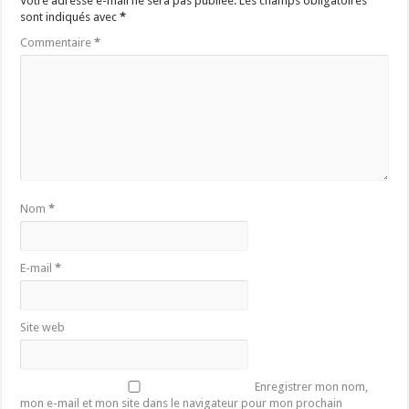
Votre adresse e-mail ne sera pas publiée.
Les champs obligatoires
sont indiqués avec
*
Commentaire
*
Nom
*
E-mail
*
Site web
Enregistrer mon nom,
mon e-mail et mon site dans le navigateur pour mon prochain