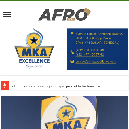
Happy City Index 2026 : aucune ville africaine parmi les 200 premières vill