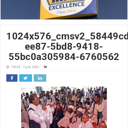
1024x576_cmsv2_58449cd
ee87-5bd8-9418-
55bc0a305984-6760562
15h34 - 7 juin 2022