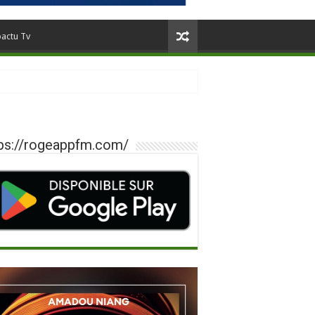
oactu Tv
ps://rogeappfm.com/