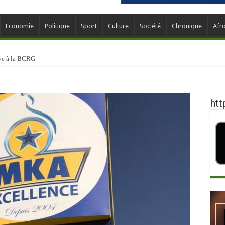
Economie
Politique
Sport
Culture
Société
Chronique
Afr
ève à la BCRG
htt