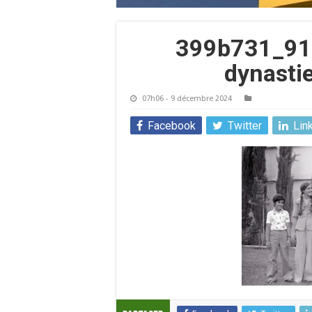
399b731_91
dynasti
07h06 - 9 décembre 2024
Facebook
Twitter
Lin