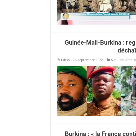
Guinée-Mali-Burkina : rega
déchaî
13h35 - 26 septembre 2022
A la une
,
Afriqu
Burkina : « la France conti