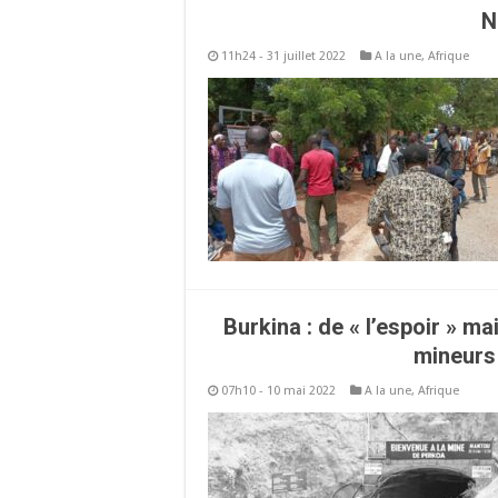
N
11h24 - 31 juillet 2022
A la une
,
Afrique
Burkina : de « l’espoir » m
mineurs
07h10 - 10 mai 2022
A la une
,
Afrique