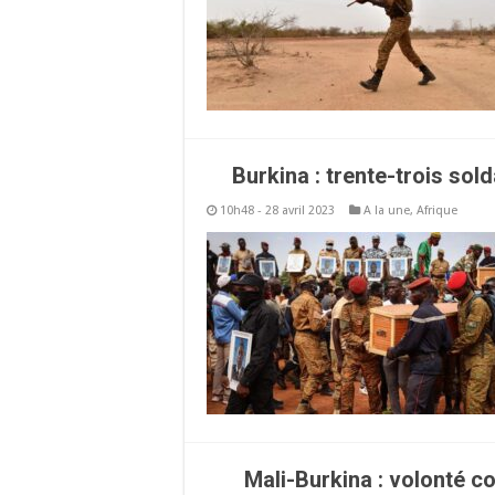
Burkina : trente-trois sol
10h48 - 28 avril 2023
A la une
,
Afrique
Mali-Burkina : volonté 