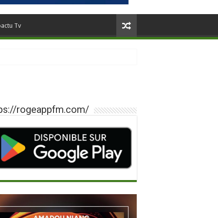
oactu Tv
ps://rogeappfm.com/