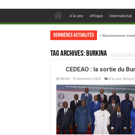
A la une
Afrique
International
Dernières actualités
« Bannissement numéri
Tag Archives:
Burkina
CEDEAO : la sortie du Bur
06h04 - 16 décembre 2024
A la une
,
Afrique