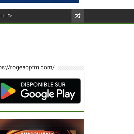
actu Tv
ps://rogeappfm.com/