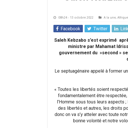
08h24 - 13 octobre 2022
A la une
,
Afrique
Facebook
Twitter
Lin
Saleh Kebzabo s’est exprimé apr
ministre par Mahamat Idriss
gouvernement du »second » seg
Le septuagénaire appelé à former une
« Toutes les libertés soient respect
fondamentalement être respectée, sa
l’Homme sous tous leurs aspects ; 
des libertés et autres, les droits p
donc on va s’y atteler avec toute not
bonne volonté et notre volont