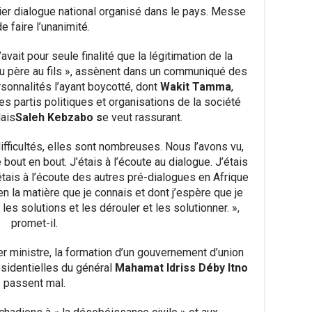
ier dialogue national organisé dans le pays. Messe
e faire l’unanimité.
avait pour seule finalité que la légitimation de la
u père au fils », assènent dans un communiqué des
sonnalités l’ayant boycotté, dont
Wakit Tamma
,
es partis politiques et organisations de la société
Mais
Saleh Kebzabo s
e veut rassurant.
ifficultés, elles sont nombreuses. Nous l’avons vu,
bout en bout. J’étais à l’écoute au dialogue. J’étais
étais à l’écoute des autres pré-dialogues en Afrique
n la matière que je connais et dont j’espère que je
les solutions et les dérouler et les solutionner. »,
promet-il.
r ministre, la formation d’un gouvernement d’union
ésidentielles du général
Mahamat Idriss Déby Itno
passent mal.