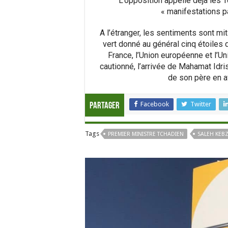
L’opposition appelle déjà les 
« manifestations pa
A l’étranger, les sentiments sont mit
vert donné au général cinq étoiles d
France, l’Union européenne et l’Un
cautionné, l’arrivée de Mahamat Idris
de son père en a
Facebook
Twitter
Partager
Tags
PREMIER MINISTRE TCHADIEN
SALEH KEB