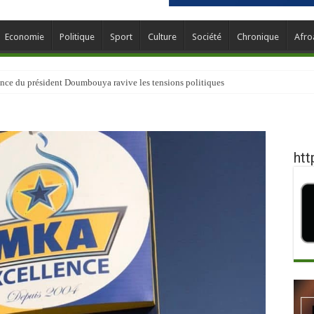
Economie
Politique
Sport
Culture
Société
Chronique
Afro
nce du président Doumbouya ravive les tensions politiques
htt