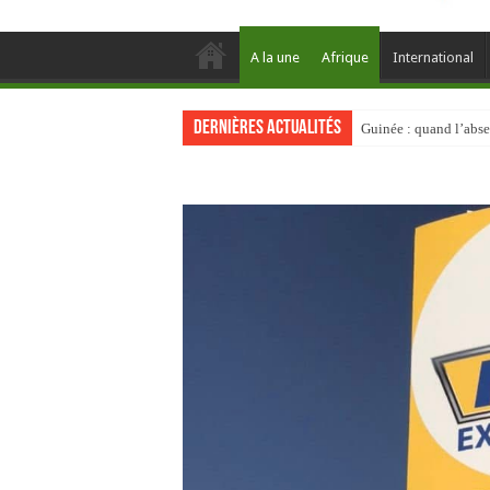
A la une
Afrique
International
Dernières actualités
Guinée : quand l’abse