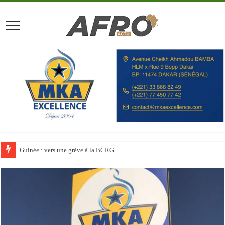
Discours à la Nation : Alassane Ouattara appelle les Ivoiriens à « l’unité, au t