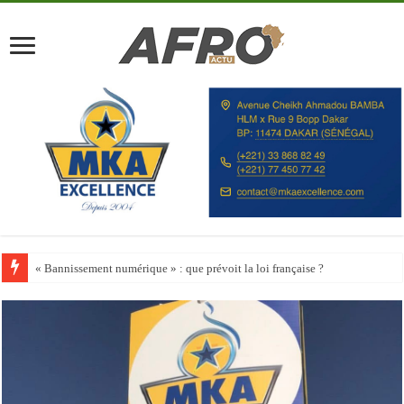
Happy City Index 2026 : aucune ville africaine parmi les 200 premières vill