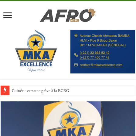
Discours à la Nation : Alassane Ouattara appelle les Ivoiriens à « l’unité, au t