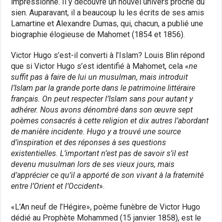
impressionné. Il y découvre un nouvel univers proche du
sien. Auparavant, il a beaucoup lu les écrits de ses amis
Lamartine et Alexandre Dumas, qui, chacun, a publié une
biographie élogieuse de Mahomet (1854 et 1856).
Victor Hugo s’est-il converti à l’Islam? Louis Blin répond
que si Victor Hugo s’est identifié à Mahomet, cela «
ne
suffit pas à faire de lui un musulman, mais introduit
l’Islam par la grande porte dans le patrimoine littéraire
français. On peut respecter l’Islam sans pour autant y
adhérer. Nous avons dénombré dans son œuvre sept
poèmes consacrés à cette religion et dix autres l’abordant
de manière incidente. Hugo y a trouvé une source
d’inspiration et des réponses à ses questions
existentielles. L’important n’est pas de savoir s’il est
devenu musulman lors de ses vieux jours, mais
d’apprécier ce qu’il a apporté de son vivant à la fraternité
entre l’Orient et l’Occident
».
«L’An neuf de l’Hégire», poème funèbre de Victor Hugo
dédié au Prophète Mohammed (15 janvier 1858), est le