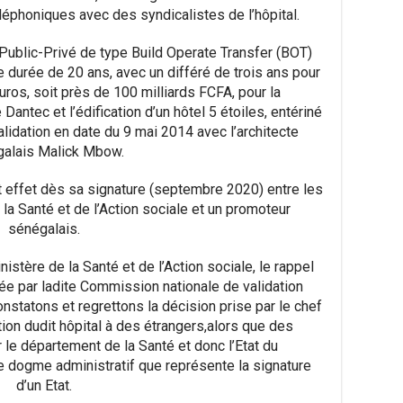
léphoniques avec des syndicalistes de l’hôpital
.
 Public-Privé de type
Build
Operate
Transfer (BOT)
e durée de 20 ans
,
avec un différé de trois ans pour
ros, soit pr
è
s de 100 milliards FCFA
,
pour la
e
Dantec
et l’édification d’un hôtel 5
étoiles
,
entériné
lidation en date du 9 mai 2014 avec l’architecte
alais Malick
Mbow
.
t effet dès sa signature (septembre 2020)
entre les
la Santé et de l’Action sociale
et un promoteur
sénégalais
.
istère de la Santé et de l’Action sociale, le
rappel
ée par ladite Commission nationale de validation
onstatons et regrettons la décision prise par le chef
tion dudit hôpital à des étrangers
,
alors qu
e
des
le département de la Santé et
donc l’
Etat
du
le dogme administratif que représente la signature
d’un
Etat
.