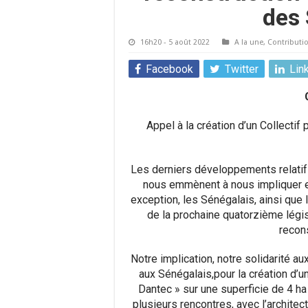
des 
16h20 - 5 août 2022
A la une
,
Contributi
Facebook
Twitter
Lin
Appel à la création d’un Collectif 
Les derniers développements relatifs 
nous
emmènent
à nous impliquer et
exception,
les Sénégalais,
ainsi que
l
de la prochaine quatorzième légi
recons
Notre implication
, notre solidarité aux
aux Sénégalais
,
pour la création d’u
Dantec
»
sur une superficie de 4 ha 
plusieurs rencontres
,
avec l’architec