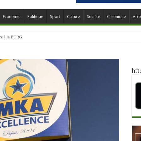
Economie
Politique
Sport
Culture
Société
Chronique
Afro
ève à la BCRG
htt