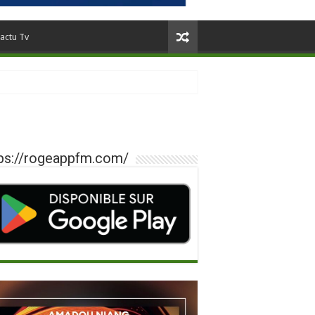
actu Tv
ps://rogeappfm.com/