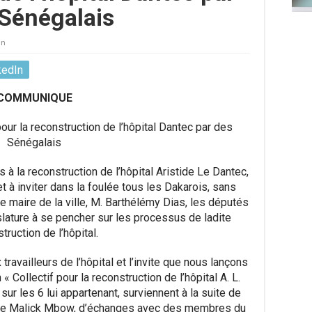
Sénégalais
on
kedIn
COMMUNIQUE
pour la reconstruction de l’hôpital
Dantec
par des
Sénégalais
à la reconstruction de l’hôpital Aristide Le
Dantec
,
 à inviter
dans la foulée tous
les Dakarois, sans
e maire de la ville, M. Barthélémy Dias, les députés
slature à se pencher sur les processus d
e ladite
truction de l’
hô
pital.
 travailleurs de l’hôpital et
l’invite que nous
lançons
n
«
Collectif pour la reconstruction de l’hôpital A. L.
sur les 6 lui appartenant, survien
nent
à
la suite de
te Malick
Mbow
, d’échanges avec des membres du