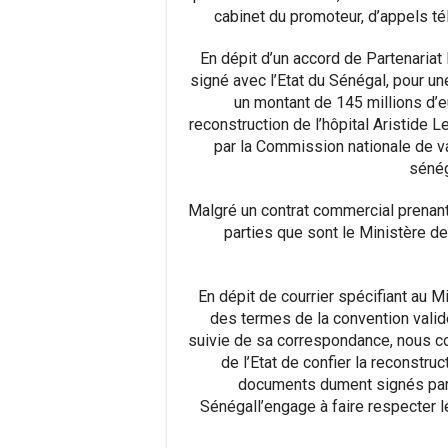
cabinet du promoteur, d’appels té
En dépit d’un accord de Partenariat
signé avec l’
Etat
du
Sénégal
,
pour un
un montant de 145 millions d’eu
reconstruction de l’hôpital Aristide L
par la Commission nationale de va
sénég
Malgré
un contrat commercial
prenan
parties que
sont
le
Ministère
de 
En dépit de courrier
spécifiant
au Min
d
es termes de la convention valid
suivie de sa correspondance
, nous c
de l’
Etat
de confier la reconstruc
documents dument signés par 
Sénégal
l’engage à faire respecter 