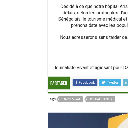
Décidé à ce que notre hôpital Ari
délais, selon les protocoles d’ac
Sénégalais, le tourisme médical
et 
prenons date avec les popula
Nous adresserons sans tarder des 
Journaliste
vivant et agissant pour D
Facebook
Twitter
Partager
Tags
CHARLES FAYE
HOPITAL DANTEC